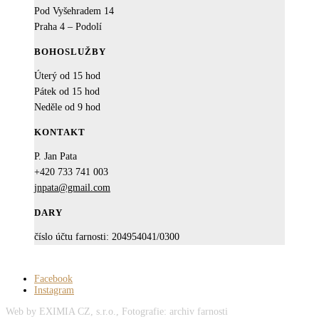
Pod Vyšehradem 14
Praha 4 – Podolí
BOHOSLUŽBY
Úterý od 15 hod
Pátek od 15 hod
Neděle od 9 hod
KONTAKT
P. Jan Pata
+420 733 741 003
jnpata@gmail.com
DARY
číslo účtu farnosti: 204954041/0300
Facebook
Instagram
Web by EXIMIA CZ, s.r.o., Fotografie: archiv farnosti